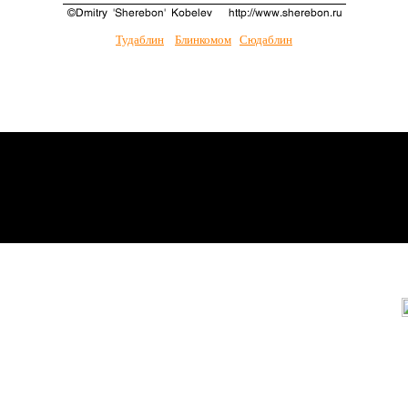
Тудаблин
Блинкомом
Сюдаблин