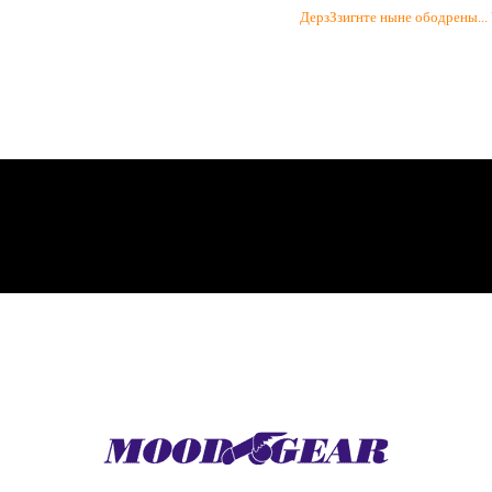
ДерзЗзигнте ныне ободрены...