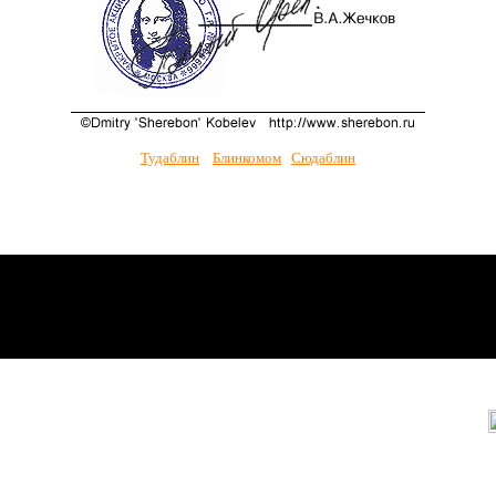
Тудаблин
Блинкомом
Сюдаблин