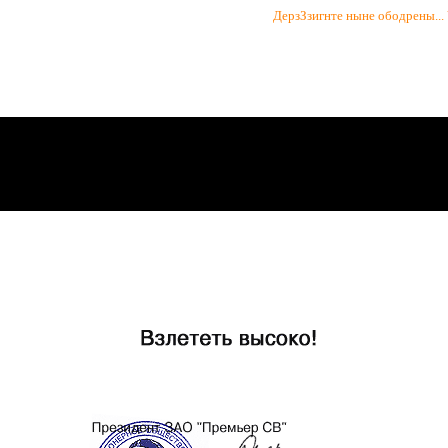
ДерзЗзигнте ныне ободрены...