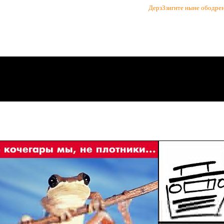
ДерзЗзигнте ныне ободрен