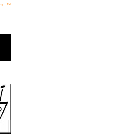
ы... ™