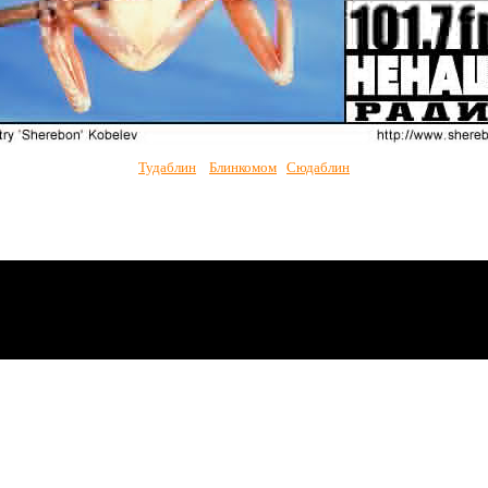
Тудаблин
Блинкомом
Сюдаблин