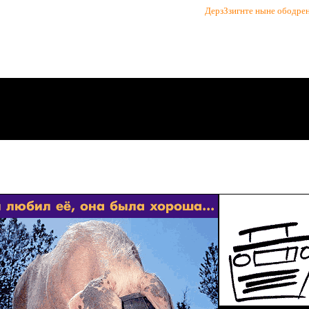
ДерзЗзигнте ныне ободрен