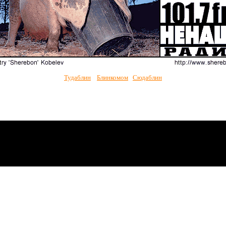
Тудаблин
Блинкомом
Сюдаблин