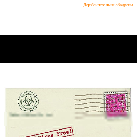
ДерзЗзигнте ныне ободрены...