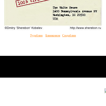
Тудаблин
Блинкомом
Сюдаблин